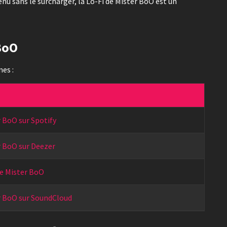
nu sans le surcharger, la Lo-Fi de Mister BoO est un
BoO
es :
 BoO sur Spotify
r BoO sur Deezer
e Mister BoO
r BoO sur SoundCloud