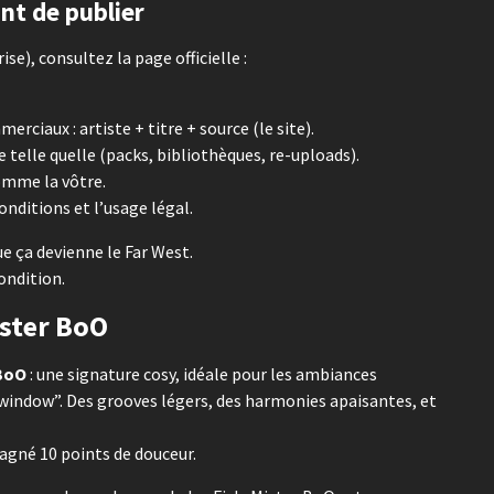
ant de publier
se), consultez la page officielle :
rciaux : artiste + titre + source (le site).
 telle quelle (packs, bibliothèques, re-uploads).
omme la vôtre.
onditions et l’usage légal.
que ça devienne le Far West.
condition.
ister BoO
BoO
: une signature cosy, idéale pour les ambiances
y window”. Des grooves légers, des harmonies apaisantes, et
agné 10 points de douceur.