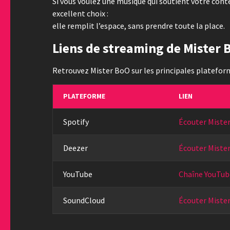
Si vous voulez une musique qui soutient votre conte
excellent choix :
elle remplit l’espace, sans prendre toute la place.
Liens de streaming de Mister 
Retrouvez Mister BoO sur les principales plateform
PLATEFORME
LIEN
Spotify
Écouter Mister
Deezer
Écouter Miste
YouTube
Chaîne YouTub
SoundCloud
Écouter Miste