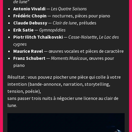
de lune”
Antonio Vivaldi
—
Les Quatre Saisons
Frédéric Chopin
— nocturnes, pièces pour piano
Claude Debussy
—
Clair de lune
, préludes
Erik Satie
—
Gymnopédies
Piotr Ilitch Tchaïkovski
—
Casse-Noisette
,
Le Lac des
cygnes
Maurice Ravel
— œuvres vocales et pièces de caractère
Franz Schubert
—
Moments Musicaux
, œuvres pour
piano
Résultat : vous pouvez piocher une pièce qui colle à votre
intention (bande-annonce, narration, storytelling,
tension, poésie),
sans passer trois nuits à négocier une licence au clair de
lune.