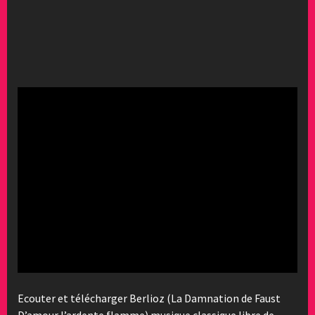
Ecouter et télécharger Berlioz (La Damnation de Faust
D’amour l’ardente flamme) musique classique libre de