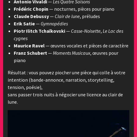
Antonio Vivaldi
—
Les Quatre Saisons
Frédéric Chopin
— nocturnes, pièces pour piano
Claude Debussy
—
Clair de lune
, préludes
Erik Satie
—
Gymnopédies
Piotr Ilitch Tchaïkovski
—
Casse-Noisette
,
Le Lac des
cygnes
Maurice Ravel
— œuvres vocales et pièces de caractère
Franz Schubert
—
Moments Musicaux
, œuvres pour
piano
Résultat : vous pouvez piocher une pièce qui colle à votre
intention (bande-annonce, narration, storytelling,
tension, poésie),
sans passer trois nuits à négocier une licence au clair de
lune.