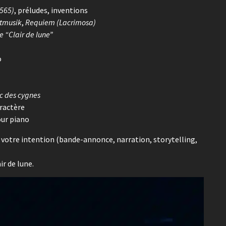
 565)
, préludes, inventions
htmusik
,
Requiem (Lacrimosa)
e “Clair de lune”
o
c des cygnes
ractère
our piano
à votre intention (bande-annonce, narration, storytelling,
ir de lune.