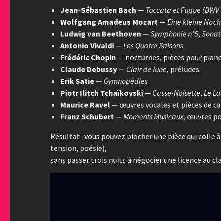
Jean-Sébastien Bach
—
Toccata et Fugue (BWV
Wolfgang Amadeus Mozart
—
Eine kleine Nac
Ludwig van Beethoven
—
Symphonie n°5
,
Sonat
Antonio Vivaldi
—
Les Quatre Saisons
Frédéric Chopin
— nocturnes, pièces pour pian
Claude Debussy
—
Clair de lune
, préludes
Erik Satie
—
Gymnopédies
Piotr Ilitch Tchaïkovski
—
Casse-Noisette
,
Le La
Maurice Ravel
— œuvres vocales et pièces de ca
Franz Schubert
—
Moments Musicaux
, œuvres p
Résultat : vous pouvez piocher une pièce qui colle 
tension, poésie),
sans passer trois nuits à négocier une licence au cla