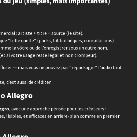
es du jeu (simples, mais importantes)
cial : artiste + titre + source (le site).
que “telle quelle” (packs, bibliothèques, compilations).
omme la vôtre ou de l’enregistrer sous un autre nom.
(et si votre usage reste légal et non trompeur).
diffuser — mais vous ne pouvez pas “repackager” l’audio brut
e, c’est aussi de créditer.
o Allegro
egro
, avec une approche pensée pour les créateurs :
 lisibles, et efficaces en arrière-plan comme en premier
 Allegro