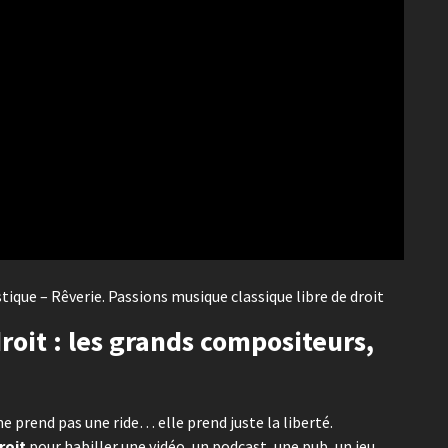
ique – Rêverie. Passions musique classique libre de droit
roit : les grands compositeurs,
ne prend pas une ride… elle prend juste la liberté.
roit
pour habiller une vidéo, un podcast, une pub, un jeu,