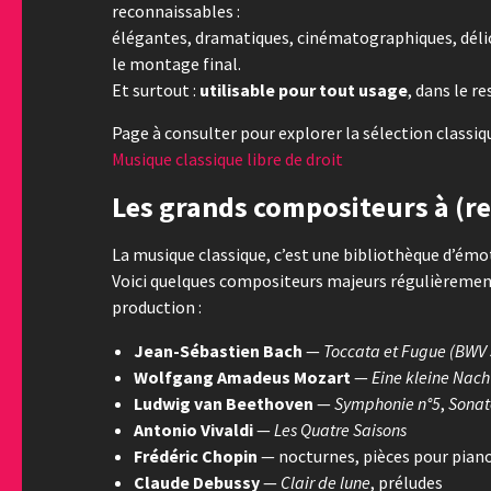
reconnaissables :
élégantes, dramatiques, cinématographiques, déli
le montage final.
Et surtout :
utilisable pour tout usage
, dans le r
Page à consulter pour explorer la sélection classiqu
Musique classique libre de droit
Les grands compositeurs à (r
La musique classique, c’est une bibliothèque d’émo
Voici quelques compositeurs majeurs régulièremen
production :
Jean-Sébastien Bach
—
Toccata et Fugue (BWV
Wolfgang Amadeus Mozart
—
Eine kleine Nac
Ludwig van Beethoven
—
Symphonie n°5
,
Sonat
Antonio Vivaldi
—
Les Quatre Saisons
Frédéric Chopin
— nocturnes, pièces pour pian
Claude Debussy
—
Clair de lune
, préludes