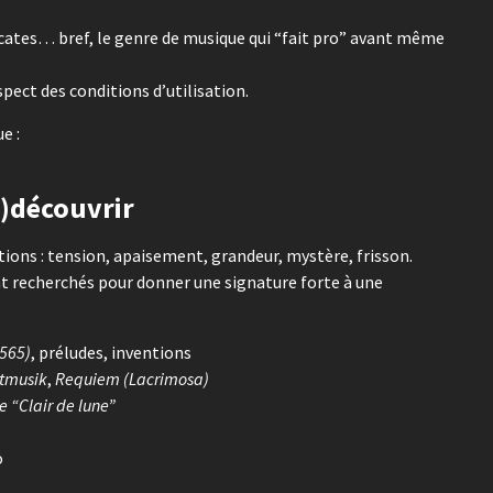
cates… bref, le genre de musique qui “fait pro” avant même
espect des conditions d’utilisation.
e :
e)découvrir
tions : tension, apaisement, grandeur, mystère, frisson.
t recherchés pour donner une signature forte à une
 565)
, préludes, inventions
htmusik
,
Requiem (Lacrimosa)
e “Clair de lune”
o