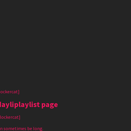
lockercat]
dayliplaylist page
/lockercat]
can sometimes be long.