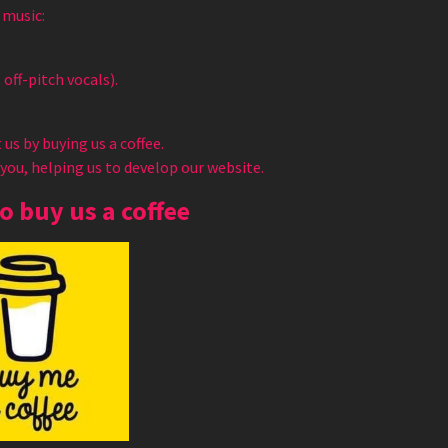
 music:
 off-pitch vocals).
us by buying us a coffee.
 you, helping us to develop our website.
to buy us a coffee