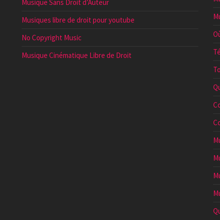
Musique Sans Droit d’Auteur
Mu
Musiques libre de droit pour youtube
Où
No Copyright Music
Té
Musique Cinématique Libre de Droit
To
Qu
Co
Co
Mu
Mu
Mu
Mu
Qu