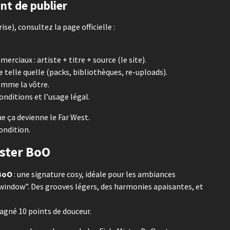
ant de publier
se), consultez la page officielle :
rciaux : artiste + titre + source (le site).
 telle quelle (packs, bibliothèques, re-uploads).
omme la vôtre.
onditions et l’usage légal.
que ça devienne le Far West.
condition.
ister BoO
BoO
: une signature cosy, idéale pour les ambiances
y window”. Des grooves légers, des harmonies apaisantes, et
agné 10 points de douceur.