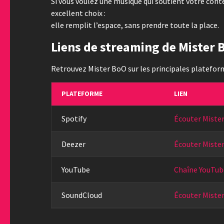
Si vous voulez une musique qui soutient votre conte
excellent choix :
elle remplit l’espace, sans prendre toute la place.
Liens de streaming de Mister 
Retrouvez Mister BoO sur les principales plateform
PLATEFORME
LIEN
Spotify
Écouter Mister
Deezer
Écouter Miste
YouTube
Chaîne YouTub
SoundCloud
Écouter Miste