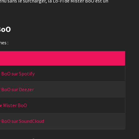
nu sans le surcharger, la Lo-Fi de Mister BoO est un
BoO
es :
 BoO sur Spotify
r BoO sur Deezer
e Mister BoO
r BoO sur SoundCloud