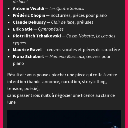
de lune”
Antonio Vivaldi
—
Les Quatre Saisons
Frédéric Chopin
— nocturnes, pièces pour piano
Claude Debussy
—
Clair de lune
, préludes
Erik Satie
—
Gymnopédies
Piotr Ilitch Tchaïkovski
—
Casse-Noisette
,
Le Lac des
cygnes
Maurice Ravel
— œuvres vocales et pièces de caractère
Franz Schubert
—
Moments Musicaux
, œuvres pour
piano
Résultat : vous pouvez piocher une pièce qui colle à votre
intention (bande-annonce, narration, storytelling,
tension, poésie),
sans passer trois nuits à négocier une licence au clair de
lune.