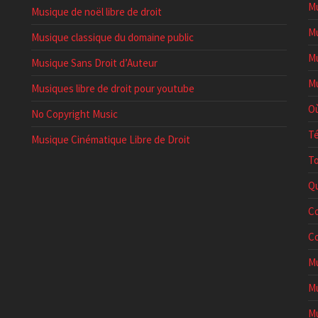
Mu
Musique de noël libre de droit
Mu
Musique classique du domaine public
Mu
Musique Sans Droit d’Auteur
Mu
Musiques libre de droit pour youtube
Où
No Copyright Music
Té
Musique Cinématique Libre de Droit
To
Qu
Co
Co
Mu
Mu
Mu