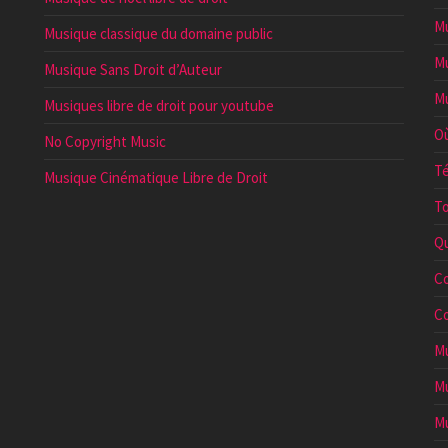
Mu
Musique classique du domaine public
Mu
Musique Sans Droit d’Auteur
Mu
Musiques libre de droit pour youtube
Où
No Copyright Music
Té
Musique Cinématique Libre de Droit
To
Qu
Co
Co
Mu
Mu
Mu