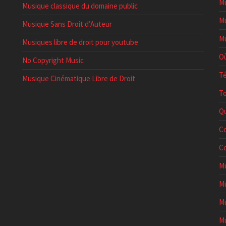
Mu
Musique classique du domaine public
Mu
Musique Sans Droit d’Auteur
Mu
Musiques libre de droit pour youtube
Où
No Copyright Music
Té
Musique Cinématique Libre de Droit
To
Qu
Co
Co
Mu
Mu
Mu
Mu