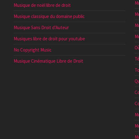
Mu
Musique de noël libre de droit
Mu
Musique classique du domaine public
Mu
Musique Sans Droit d’Auteur
Mu
Musiques libre de droit pour youtube
Où
No Copyright Music
Té
Musique Cinématique Libre de Droit
To
Qu
Co
Co
Mu
Mu
Mu