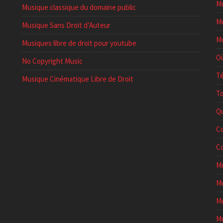
Mu
Musique classique du domaine public
Mu
Musique Sans Droit d’Auteur
Mu
Musiques libre de droit pour youtube
Où
No Copyright Music
Té
Musique Cinématique Libre de Droit
To
Qu
Co
Co
Mu
Mu
Mu
Mu