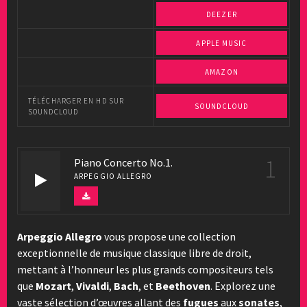
DEEZER
APPLE MUSIC
AMAZON
TÉLÉCHARGER EN HD SUR
SOUNDCLOUD
SOUNDCLOUD
1
Piano Concerto No.1.
ARPEGGIO ALLEGRO
Arpeggio Allegro
vous propose une collection
exceptionnelle de musique classique libre de droit,
mettant à l’honneur les plus grands compositeurs tels
que
Mozart
,
Vivaldi
,
Bach
, et
Beethoven
. Explorez une
vaste sélection d’œuvres allant des
fugues
aux
sonates
,