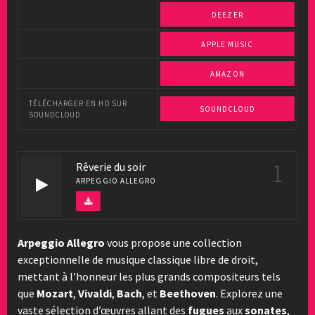
DEEZER
APPLE MUSIC
AMAZON
TÉLÉCHARGER EN HD SUR
SOUNDCLOUD
SOUNDCLOUD
1
Rêverie du soir
ARPEGGIO ALLEGRO
Arpeggio Allegro
vous propose une collection
exceptionnelle de musique classique libre de droit,
mettant à l’honneur les plus grands compositeurs tels
que
Mozart
,
Vivaldi
,
Bach
, et
Beethoven
. Explorez une
vaste sélection d’œuvres allant des
fugues
aux
sonates
,