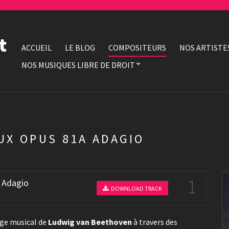
t
ACCUEIL
LE BLOG
COMPOSITEURS
NOS ARTISTE
NOS MUSIQUES LIBRE DE DROIT
UX OPUS 81A ADAGIO
1
a Adagio
DOWNLOAD TRACK
age musical de
Ludwig van Beethoven
à travers des