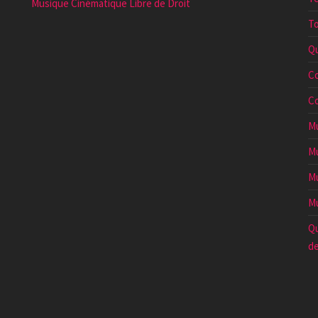
Musique Cinématique Libre de Droit
To
Qu
Co
Co
Mu
Mu
Mu
Mu
Qu
de