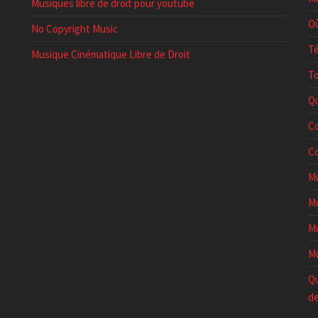
Musiques libre de droit pour youtube
Où
No Copyright Music
Té
Musique Cinématique Libre de Droit
To
Qu
Co
Co
Mu
Mu
Mu
Mu
Qu
de