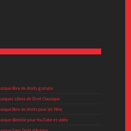
sique libre de droits gratuite
siques Libres de Droit Classique
sique libre de droits pour les films
sique illimitée pour YouTube et vidéo
sique Sans Droit d’Auteur