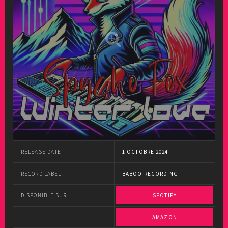
RELEASE DATE
1 OCTOBRE 2024
RECORD LABEL
BABOO RECORDING
DISPONIBLE SUR
SPOTIFY
AMAZON