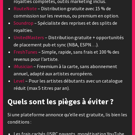
royalties complètes, outils marketing inclus.
RouteNote
– Distribution gratuite avec 15 % de
commission sur les revenus, ou premium en option.
Soundrop
– Spécialiste des reprises et des splits de
royalties.
UnitedMasters
– Distribution gratuite + opportunités
de placement pub et sync (NBA, ESPN…).
FreshTunes
– Simple, rapide, sans frais et 100 % des
revenus pour l’artiste.
iMusician
– Freemium à la carte, sans abonnement
annuel, adapté aux artistes européens.
Level
– Pour les artistes débutants avec un catalogue
réduit (max 5 titres par an).
Quels sont les pièges à éviter ?
Si une plateforme annonce qu’elle est gratuite, lis bien les
conditions :
Les frais cachés (ISRC payants, monétisation YouTube