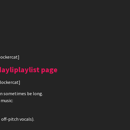
lockercat]
dayliplaylist page
/lockercat]
can sometimes be long.
 music:
 off-pitch vocals).