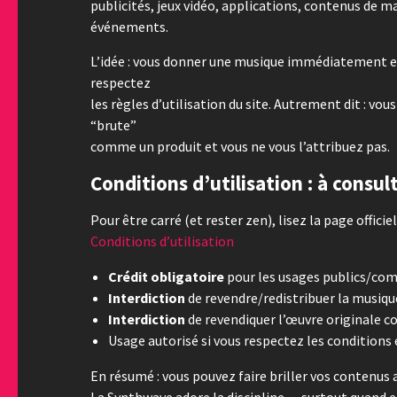
publicités, jeux vidéo, applications, contenus de 
événements.
L’idée : vous donner une musique immédiatement ex
respectez
les règles d’utilisation du site. Autrement dit : v
“brute”
comme un produit et vous ne vous l’attribuez pas.
Conditions d’utilisation : à consul
Pour être carré (et rester zen), lisez la page officiel
Conditions d’utilisation
Crédit obligatoire
pour les usages publics/comme
Interdiction
de revendre/redistribuer la musique
Interdiction
de revendiquer l’œuvre originale c
Usage autorisé si vous respectez les conditions e
En résumé : vous pouvez faire briller vos contenus a
La Synthwave adore la discipline… surtout quand e