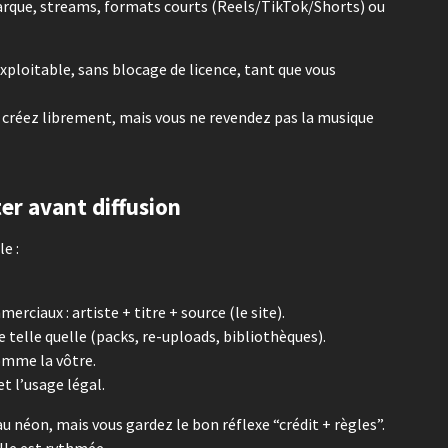
marque, streams, formats courts (Reels/TikTok/Shorts) ou
ploitable, sans blocage de licence, tant que vous
ous créez librement, mais vous ne revendez pas la musique
ter avant diffusion
le :
rciaux : artiste + titre + source (le site).
 telle quelle (packs, re-uploads, bibliothèques).
omme la vôtre.
t l’usage légal.
u néon, mais vous gardez le bon réflexe “crédit + règles”.
lle est rythmée.