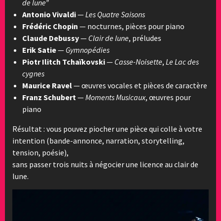
de lune”
Antonio Vivaldi
—
Les Quatre Saisons
Frédéric Chopin
— nocturnes, pièces pour piano
Claude Debussy
—
Clair de lune
, préludes
Erik Satie
—
Gymnopédies
Piotr Ilitch Tchaïkovski
—
Casse-Noisette
,
Le Lac des
cygnes
Maurice Ravel
— œuvres vocales et pièces de caractère
Franz Schubert
—
Moments Musicaux
, œuvres pour
piano
Résultat : vous pouvez piocher une pièce qui colle à votre
intention (bande-annonce, narration, storytelling,
tension, poésie),
sans passer trois nuits à négocier une licence au clair de
lune.