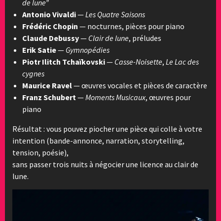
de lune”
Antonio Vivaldi
—
Les Quatre Saisons
Frédéric Chopin
— nocturnes, pièces pour piano
Claude Debussy
—
Clair de lune
, préludes
Erik Satie
—
Gymnopédies
Piotr Ilitch Tchaïkovski
—
Casse-Noisette
,
Le Lac des
cygnes
Maurice Ravel
— œuvres vocales et pièces de caractère
Franz Schubert
—
Moments Musicaux
, œuvres pour
piano
Résultat : vous pouvez piocher une pièce qui colle à votre
intention (bande-annonce, narration, storytelling,
tension, poésie),
sans passer trois nuits à négocier une licence au clair de
lune.