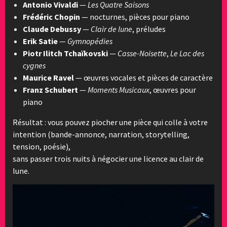
Antonio Vivaldi
—
Les Quatre Saisons
Frédéric Chopin
— nocturnes, pièces pour piano
Claude Debussy
—
Clair de lune
, préludes
Erik Satie
—
Gymnopédies
Piotr Ilitch Tchaïkovski
—
Casse-Noisette
,
Le Lac des
cygnes
Maurice Ravel
— œuvres vocales et pièces de caractère
Franz Schubert
—
Moments Musicaux
, œuvres pour
piano
Résultat : vous pouvez piocher une pièce qui colle à votre
intention (bande-annonce, narration, storytelling,
tension, poésie),
sans passer trois nuits à négocier une licence au clair de
lune.