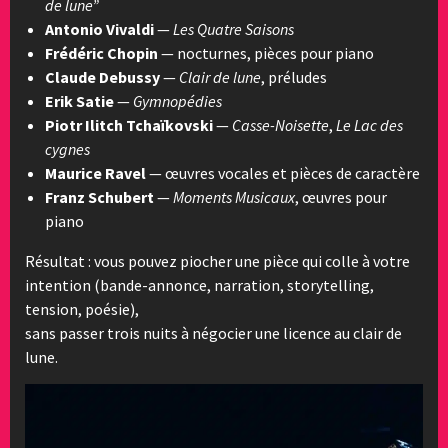
de lune”
Antonio Vivaldi
—
Les Quatre Saisons
Frédéric Chopin
— nocturnes, pièces pour piano
Claude Debussy
—
Clair de lune
, préludes
Erik Satie
—
Gymnopédies
Piotr Ilitch Tchaïkovski
—
Casse-Noisette
,
Le Lac des
cygnes
Maurice Ravel
— œuvres vocales et pièces de caractère
Franz Schubert
—
Moments Musicaux
, œuvres pour
piano
Résultat : vous pouvez piocher une pièce qui colle à votre
intention (bande-annonce, narration, storytelling,
tension, poésie),
sans passer trois nuits à négocier une licence au clair de
lune.