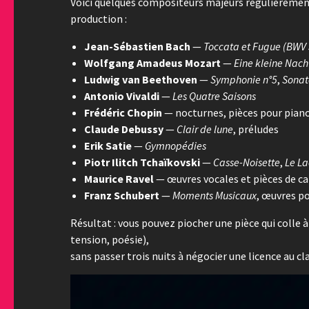
Voici quelques compositeurs majeurs régulièremen
production :
Jean-Sébastien Bach
—
Toccata et Fugue (BWV
Wolfgang Amadeus Mozart
—
Eine kleine Nac
Ludwig van Beethoven
—
Symphonie n°5
,
Sonat
Antonio Vivaldi
—
Les Quatre Saisons
Frédéric Chopin
— nocturnes, pièces pour pian
Claude Debussy
—
Clair de lune
, préludes
Erik Satie
—
Gymnopédies
Piotr Ilitch Tchaïkovski
—
Casse-Noisette
,
Le La
Maurice Ravel
— œuvres vocales et pièces de ca
Franz Schubert
—
Moments Musicaux
, œuvres p
Résultat : vous pouvez piocher une pièce qui colle 
tension, poésie),
sans passer trois nuits à négocier une licence au cla