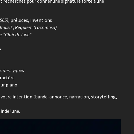
t recherchés pour donner une signature forte à une
 565)
, préludes, inventions
htmusik
,
Requiem (Lacrimosa)
e “Clair de lune”
o
c des cygnes
ractère
our piano
à votre intention (bande-annonce, narration, storytelling,
ir de lune.