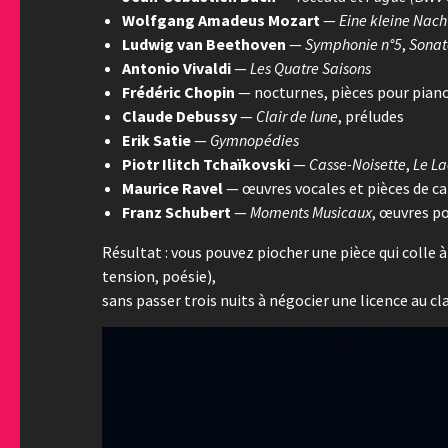
Wolfgang Amadeus Mozart
—
Eine kleine Nac
Ludwig van Beethoven
—
Symphonie n°5
,
Sonat
Antonio Vivaldi
—
Les Quatre Saisons
Frédéric Chopin
— nocturnes, pièces pour pian
Claude Debussy
—
Clair de lune
, préludes
Erik Satie
—
Gymnopédies
Piotr Ilitch Tchaïkovski
—
Casse-Noisette
,
Le La
Maurice Ravel
— œuvres vocales et pièces de ca
Franz Schubert
—
Moments Musicaux
, œuvres p
Résultat : vous pouvez piocher une pièce qui colle 
tension, poésie),
sans passer trois nuits à négocier une licence au cla