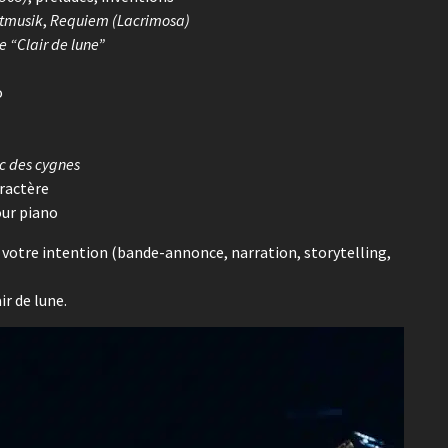
htmusik
,
Requiem (Lacrimosa)
e “Clair de lune”
o
c des cygnes
ractère
our piano
à votre intention (bande-annonce, narration, storytelling,
ir de lune.