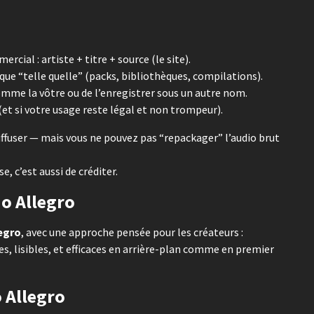
cial : artiste + titre + source (le site).
que “telle quelle” (packs, bibliothèques, compilations).
omme la vôtre ou de l’enregistrer sous un autre nom.
(et si votre usage reste légal et non trompeur).
diffuser — mais vous ne pouvez pas “repackager” l’audio brut
e, c’est aussi de créditer.
o Allegro
egro
, avec une approche pensée pour les créateurs :
 lisibles, et efficaces en arrière-plan comme en premier
 Allegro