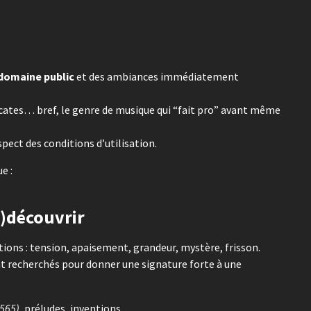
domaine public
et des ambiances immédiatement
cates… bref, le genre de musique qui “fait pro” avant même
espect des conditions d’utilisation.
e :
e)découvrir
tions : tension, apaisement, grandeur, mystère, frisson.
t recherchés pour donner une signature forte à une
 565)
, préludes, inventions