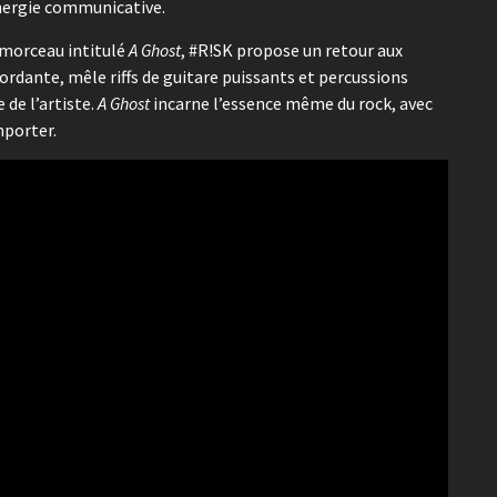
énergie communicative.
 morceau intitulé
A Ghost
, #R!SK propose un retour aux
bordante, mêle riffs de guitare puissants et percussions
de l’artiste.
A Ghost
incarne l’essence même du rock, avec
mporter.