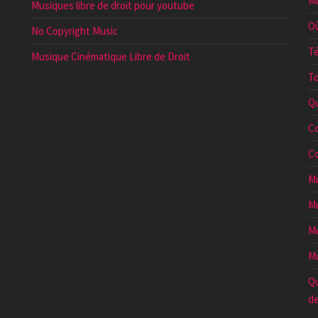
Mu
Musiques libre de droit pour youtube
Où
No Copyright Music
Té
Musique Cinématique Libre de Droit
To
Qu
Co
Co
Mu
Mu
Mu
Mu
Qu
de