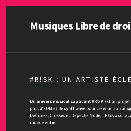
Musiques Libre de droi
#R!SK : UN ARTISTE ÉC
Un univers musical captivant
#R!SK est un projet
pop, d’EDM et de synthwave pour créer un son uniqu
Deftones, Crosses et Depeche Mode, #R!SK a su faço
monde entier.