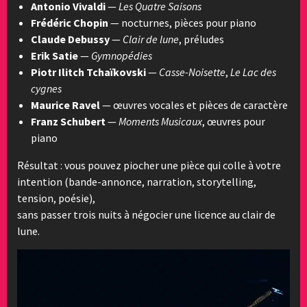
Antonio Vivaldi
—
Les Quatre Saisons
Frédéric Chopin
— nocturnes, pièces pour piano
Claude Debussy
—
Clair de lune
, préludes
Erik Satie
—
Gymnopédies
Piotr Ilitch Tchaïkovski
—
Casse-Noisette
,
Le Lac des
cygnes
Maurice Ravel
— œuvres vocales et pièces de caractère
Franz Schubert
—
Moments Musicaux
, œuvres pour
piano
Résultat : vous pouvez piocher une pièce qui colle à votre
intention (bande-annonce, narration, storytelling,
tension, poésie),
sans passer trois nuits à négocier une licence au clair de
lune.