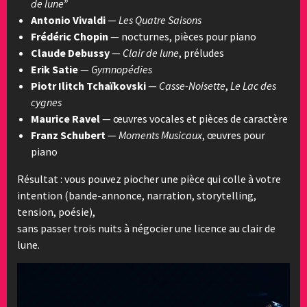
de lune”
Antonio Vivaldi
—
Les Quatre Saisons
Frédéric Chopin
— nocturnes, pièces pour piano
Claude Debussy
—
Clair de lune
, préludes
Erik Satie
—
Gymnopédies
Piotr Ilitch Tchaïkovski
—
Casse-Noisette
,
Le Lac des
cygnes
Maurice Ravel
— œuvres vocales et pièces de caractère
Franz Schubert
—
Moments Musicaux
, œuvres pour
piano
Résultat : vous pouvez piocher une pièce qui colle à votre
intention (bande-annonce, narration, storytelling,
tension, poésie),
sans passer trois nuits à négocier une licence au clair de
lune.