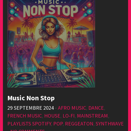
Music Non Stop
29 SEPTEMBRE 2024
•
AFRO MUSIC
,
DANCE
,
FRENCH MUSIC
,
HOUSE
,
LO-FI
,
MAINSTREAM
,
PLAYLISTS SPOTIFY
,
POP
,
REGGEATON
,
SYNTHWAVE