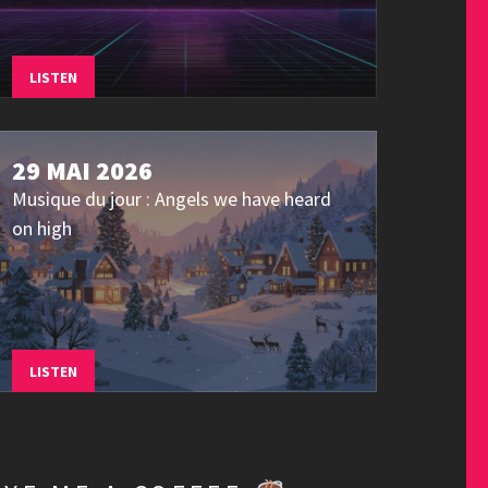
LISTEN
29 MAI 2026
Musique du jour : Angels we have heard
on high
LISTEN