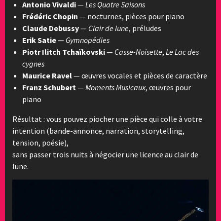
Antonio Vivaldi
—
Les Quatre Saisons
Frédéric Chopin
— nocturnes, pièces pour piano
Claude Debussy
—
Clair de lune
, préludes
Erik Satie
—
Gymnopédies
Piotr Ilitch Tchaïkovski
—
Casse-Noisette
,
Le Lac des
cygnes
Maurice Ravel
— œuvres vocales et pièces de caractère
Franz Schubert
—
Moments Musicaux
, œuvres pour
piano
Résultat : vous pouvez piocher une pièce qui colle à votre
intention (bande-annonce, narration, storytelling,
tension, poésie),
sans passer trois nuits à négocier une licence au clair de
lune.