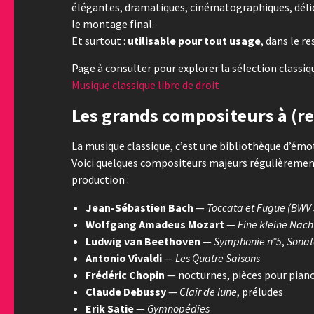
élégantes, dramatiques, cinématographiques, déli
le montage final.
Et surtout :
utilisable pour tout usage
, dans le r
Page à consulter pour explorer la sélection classiqu
Musique classique libre de droit
Les grands compositeurs à (r
La musique classique, c’est une bibliothèque d’émo
Voici quelques compositeurs majeurs régulièremen
production :
Jean-Sébastien Bach
—
Toccata et Fugue (BWV
Wolfgang Amadeus Mozart
—
Eine kleine Nac
Ludwig van Beethoven
—
Symphonie n°5
,
Sonat
Antonio Vivaldi
—
Les Quatre Saisons
Frédéric Chopin
— nocturnes, pièces pour pian
Claude Debussy
—
Clair de lune
, préludes
Erik Satie
—
Gymnopédies