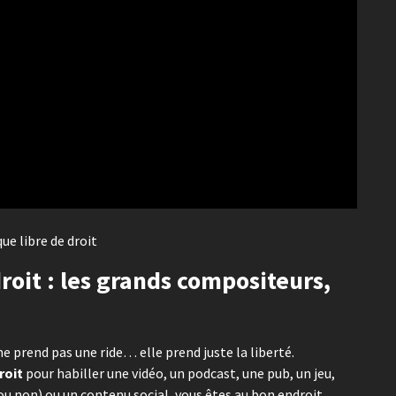
ue libre de droit
roit : les grands compositeurs,
ne prend pas une ride… elle prend juste la liberté.
roit
pour habiller une vidéo, un podcast, une pub, un jeu,
 non) ou un contenu social, vous êtes au bon endroit.