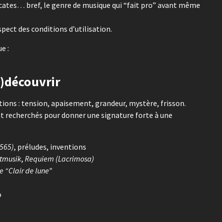
cates… bref, le genre de musique qui “fait pro” avant même
espect des conditions d’utilisation.
e :
e)découvrir
tions : tension, apaisement, grandeur, mystère, frisson.
t recherchés pour donner une signature forte à une
 565)
, préludes, inventions
htmusik
,
Requiem (Lacrimosa)
e “Clair de lune”
o