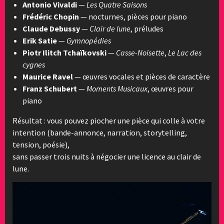
Antonio Vivaldi
—
Les Quatre Saisons
Frédéric Chopin
— nocturnes, pièces pour piano
Claude Debussy
—
Clair de lune
, préludes
Erik Satie
—
Gymnopédies
Piotr Ilitch Tchaïkovski
—
Casse-Noisette
,
Le Lac des
cygnes
Maurice Ravel
— œuvres vocales et pièces de caractère
Franz Schubert
—
Moments Musicaux
, œuvres pour
piano
Résultat : vous pouvez piocher une pièce qui colle à votre
intention (bande-annonce, narration, storytelling,
tension, poésie),
sans passer trois nuits à négocier une licence au clair de
lune.