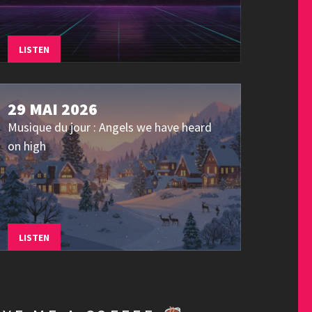
LISTEN
29 MAI 2026
Musique du jour : Angels we have heard
on high
LISTEN