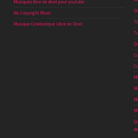
Musiques libre de droit pour youtube
Où
No Copyright Music
Té
Musique Cinématique Libre de Droit
To
Qu
Co
Co
Mu
Mu
Mu
Mu
Qu
de