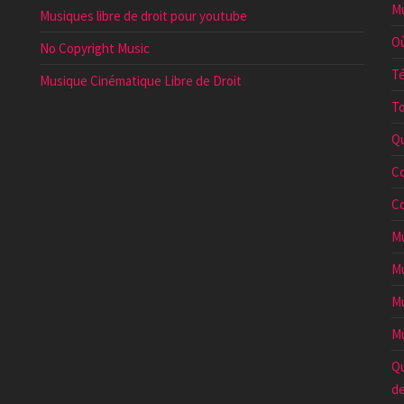
Mu
Musiques libre de droit pour youtube
Où
No Copyright Music
Té
Musique Cinématique Libre de Droit
To
Qu
Co
Co
Mu
Mu
Mu
Mu
Qu
de