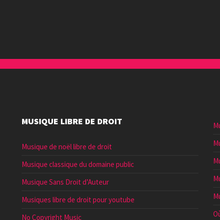
augmenter
ou
diminuer
le
volume.
MUSIQUE LIBRE DE DROIT
Mu
Mu
Musique de noël libre de droit
Mu
Musique classique du domaine public
Mu
Musique Sans Droit d’Auteur
Mu
Musiques libre de droit pour youtube
Où
No Copyright Music