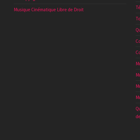
Té
Musique Cinématique Libre de Droit
To
Qu
Co
Co
Mu
Mu
Mu
Mu
Qu
de