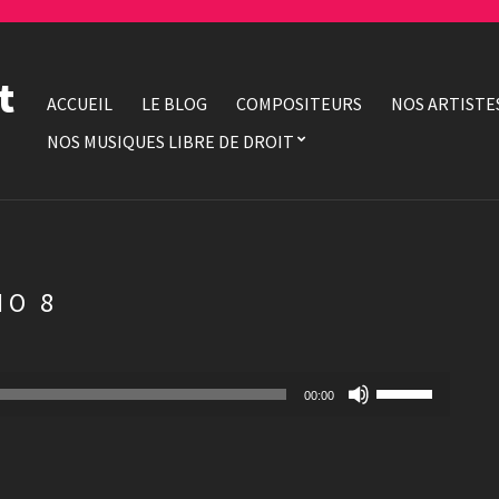
t
ACCUEIL
LE BLOG
COMPOSITEURS
NOS ARTISTE
NOS MUSIQUES LIBRE DE DROIT
NO 8
Utilisez
00:00
les
flèches
haut/bas
pour