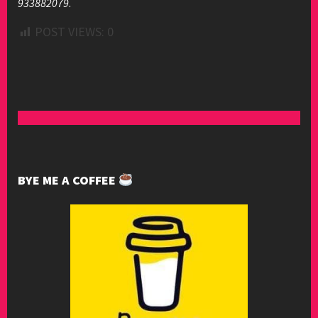
933882079
.
POST VIEWS:
0
BYE ME A COFFEE