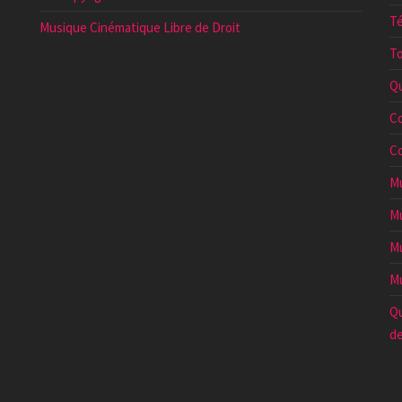
Té
Musique Cinématique Libre de Droit
To
Qu
Co
Co
Mu
Mu
Mu
Mu
Qu
de