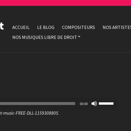
t
ACCUEIL
LE BLOG
COMPOSITEURS
NOS ARTISTE
NOS MUSIQUES LIBRE DE DROIT
Utilisez
00:00
les
ht-music-FREE-DLL-1159308805
.
flèches
haut/bas
pour