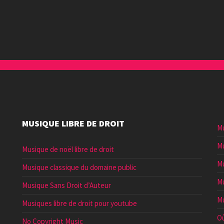
augmenter
ou
diminuer
le
volume.
MUSIQUE LIBRE DE DROIT
Mu
Mu
Musique de noël libre de droit
Mu
Musique classique du domaine public
Mu
Musique Sans Droit d’Auteur
Mu
Musiques libre de droit pour youtube
Où
No Copyright Music