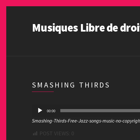
Musiques Libre de droi
SMASHING THIRDS
Lecteur
00:00
audio
Smashing-Thirds-Free-Jazz-songs-music-no-copyrig
POST VIEWS:
0