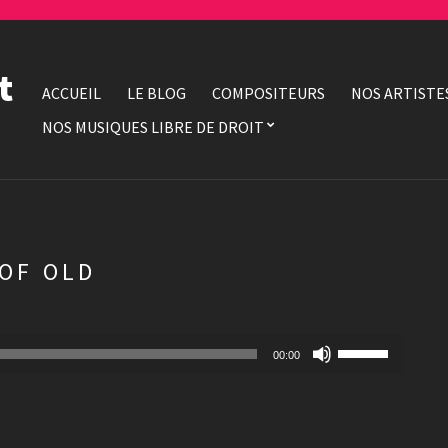
t
ACCUEIL
LE BLOG
COMPOSITEURS
NOS ARTISTE
NOS MUSIQUES LIBRE DE DROIT
OF OLD
Utilisez
00:00
les
flèches
haut/bas
pour