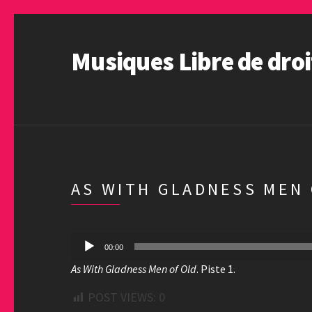
Musiques Libre de droi
AS WITH GLADNESS MEN 
Lecteur
00:00
audio
As With Gladness Men of Old
. Piste 1.
POST VIEWS:
0