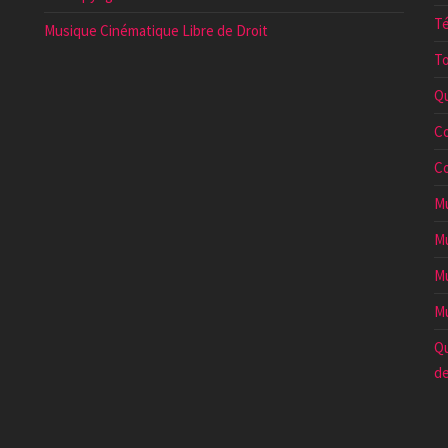
Té
Musique Cinématique Libre de Droit
To
Qu
Co
Co
Mu
Mu
Mu
Mu
Qu
de