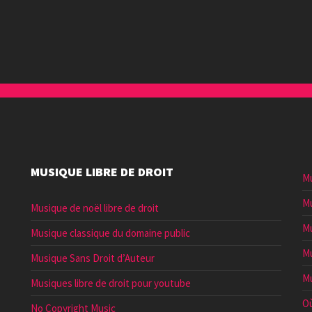
augmenter
ou
diminuer
le
volume.
MUSIQUE LIBRE DE DROIT
Mu
Mu
Musique de noël libre de droit
Mu
Musique classique du domaine public
Mu
Musique Sans Droit d’Auteur
Mu
Musiques libre de droit pour youtube
Où
No Copyright Music