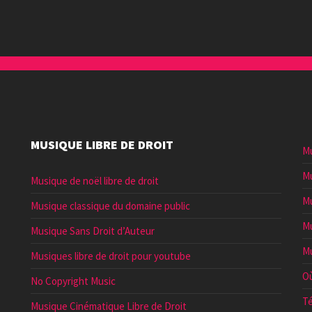
augmenter
ou
diminuer
le
volume.
MUSIQUE LIBRE DE DROIT
Mu
Mu
Musique de noël libre de droit
Mu
Musique classique du domaine public
Mu
Musique Sans Droit d’Auteur
Mu
Musiques libre de droit pour youtube
Où
No Copyright Music
Té
Musique Cinématique Libre de Droit