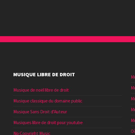
augmenter
ou
diminuer
le
volume.
MUSIQUE LIBRE DE DROIT
Mu
Mu
Musique de noël libre de droit
Mu
Musique classique du domaine public
Mu
Musique Sans Droit d’Auteur
Mu
Musiques libre de droit pour youtube
Où
No Copyright Music