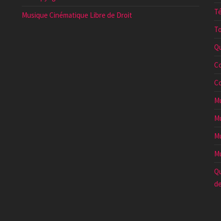
Té
Musique Cinématique Libre de Droit
To
Qu
Co
Co
Mu
Mu
Mu
Mu
Qu
de