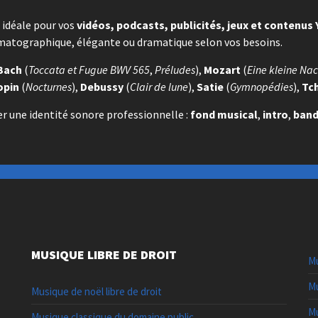
idéale pour vos
vidéos, podcasts, publicités, jeux et contenus
atographique, élégante ou dramatique selon vos besoins.
Bach
(
Toccata et Fugue BWV 565
,
Préludes
),
Mozart
(
Eine kleine Na
opin
(
Nocturnes
),
Debussy
(
Clair de lune
),
Satie
(
Gymnopédies
),
Tc
er une identité sonore professionnelle :
fond musical
,
intro
,
ban
MUSIQUE LIBRE DE DROIT
Mu
Mu
Musique de noël libre de droit
Mu
Musique classique du domaine public