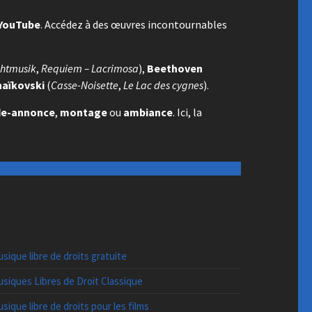
 YouTube
. Accédez à des œuvres incontournables
chtmusik
,
Requiem – Lacrimosa
),
Beethoven
haïkovski
(
Casse-Noisette
,
Le Lac des cygnes
).
de-annonce
,
montage
ou
ambiance
. Ici, la
sique libre de droits gratuite
siques Libres de Droit Classique
sique libre de droits pour les films