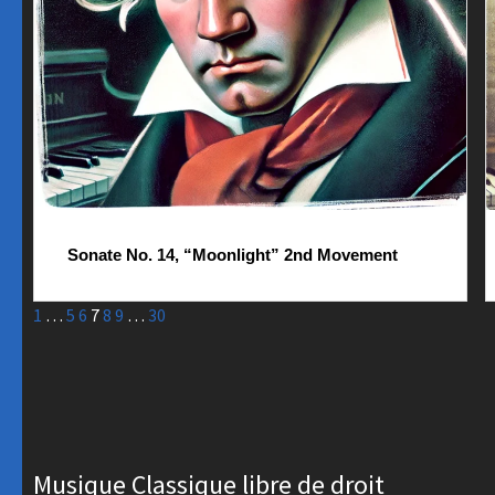
Sonate No. 14, “Moonlight” 2nd Movement
1
…
5
6
7
8
9
…
30
Musique Classique libre de droit