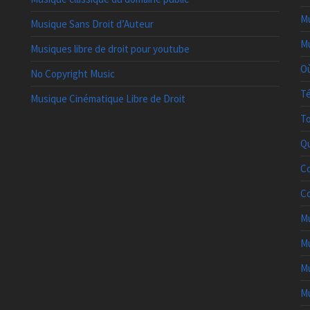
Mu
Musique Sans Droit d’Auteur
Mu
Musiques libre de droit pour youtube
Où
No Copyright Music
Té
Musique Cinématique Libre de Droit
To
Qu
Co
Co
Mu
Mu
Mu
Mu