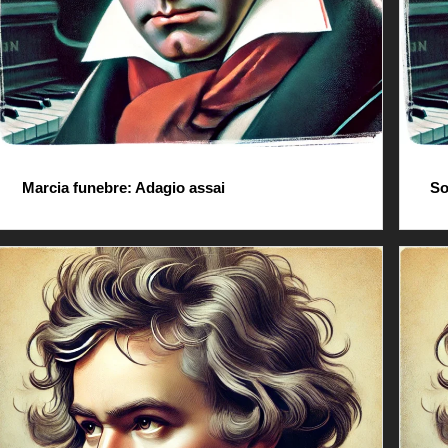
Marcia funebre: Adagio assai
So