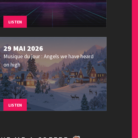
LISTEN
29 MAI 2026
Musique du jour : Angels we have heard
on high
LISTEN