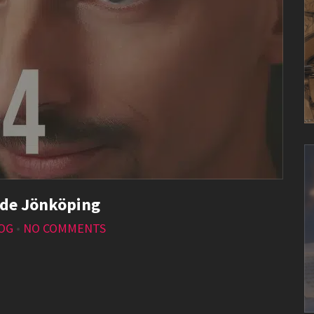
 de Jönköping
LOG
•
NO COMMENTS