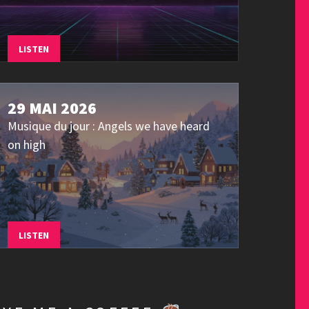
LISTEN
29 MAI 2026
Musique du jour : Angels we have heard
on high
LISTEN