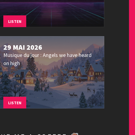
LISTEN
29 MAI 2026
Musique du jour : Angels we have heard
on high
LISTEN