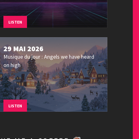
LISTEN
29 MAI 2026
Musique du jour : Angels we have heard
on high
LISTEN