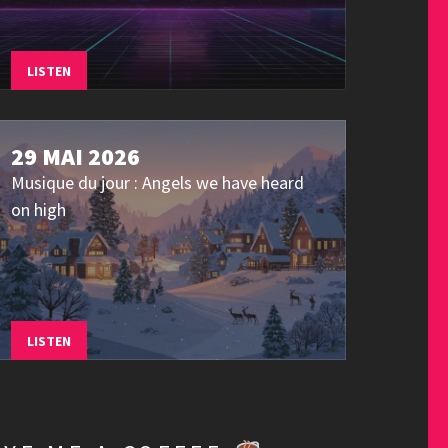
LISTEN
29 MAI 2026
Musique du jour : Angels we have heard
on high
LISTEN